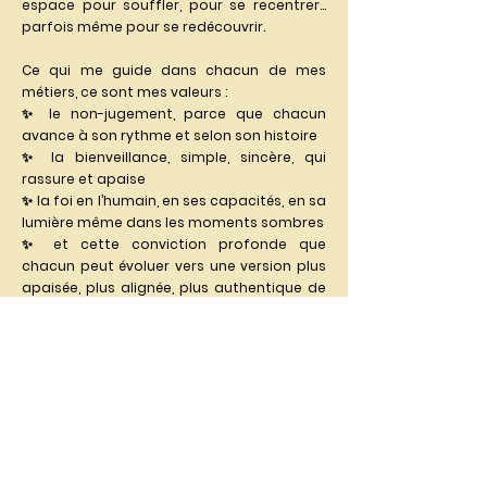
espace pour souffler, pour se recentrer…
parfois même pour se redécouvrir.
Ce qui me guide dans chacun de mes
métiers, ce sont mes valeurs :
✨ le non-jugement, parce que chacun
avance à son rythme et selon son histoire
✨ la bienveillance, simple, sincère, qui
rassure et apaise
✨ la foi en l’humain, en ses capacités, en sa
lumière même dans les moments sombres
✨ et cette conviction profonde que
chacun peut évoluer vers une version plus
apaisée, plus alignée, plus authentique de
lui-même.
Je ne partage pas tout cela pour me
raconter, mais pour vous montrer ce qui
m’anime et pourquoi j’accompagne
aujourd’hui avec autant de cœur, dans
mes trois métiers.
Merci à chacun de vous pour votre