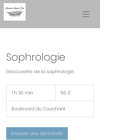
Sophrologie
Découverte de la sophrologie
55
euros
1 h 30 min
1
55 €
3
0
Boulevard du Couchant
m
i
n
Envoyer une demande