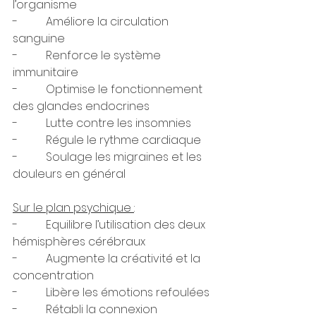
l’organisme
-          Améliore la circulation 
sanguine
-          Renforce le système 
immunitaire
-          Optimise le fonctionnement 
des glandes endocrines
-          Lutte contre les insomnies
-          Régule le rythme cardiaque
-          Soulage les migraines et les 
douleurs en général
Sur le plan psychique 
:
-          Equilibre l’utilisation des deux 
hémisphères cérébraux
-          Augmente la créativité et la 
concentration
-          Libère les émotions refoulées
-          Rétabli la connexion 