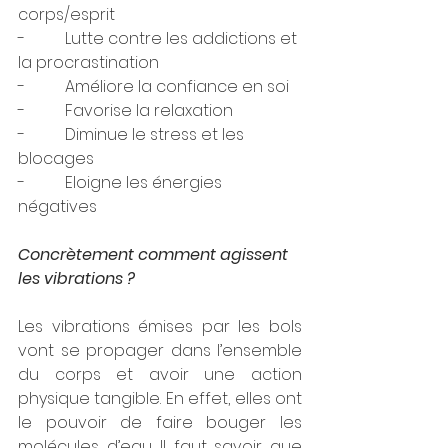
corps/esprit
-          Lutte contre les addictions et 
la procrastination
-          Améliore la confiance en soi
-          Favorise la relaxation
-          Diminue le stress et les 
blocages
-          Eloigne les énergies 
négatives
Concrètement comment agissent 
les vibrations ?
Les vibrations émises par les bols 
vont se propager dans l’ensemble 
du corps et avoir une action 
physique tangible. En effet, elles ont 
le pouvoir de faire bouger les 
molécules d’eau. Il faut savoir que 