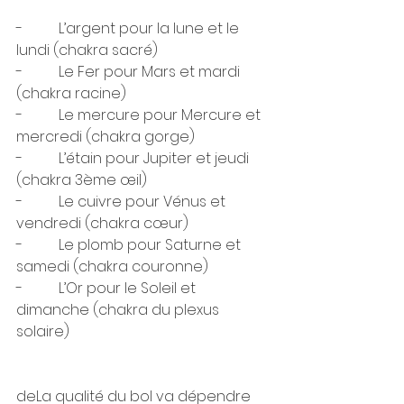
-          L’argent pour la lune et le 
lundi (chakra sacré)
-          Le Fer pour Mars et mardi 
(chakra racine)
-          Le mercure pour Mercure et 
mercredi (chakra gorge)
-          L’étain pour Jupiter et jeudi 
(chakra 3ème œil)
-          Le cuivre pour Vénus et 
vendredi (chakra cœur)
-          Le plomb pour Saturne et 
samedi (chakra couronne)
-          L’Or pour le Soleil et 
dimanche (chakra du plexus 
solaire)
deLa qualité du bol va dépendre 