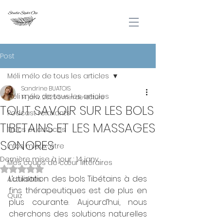
Post
Méli mélo de tous les articles
Sandrine BUATOIS
Méli mélo de tous les articles
14 janv. 2025
5 min de lecture
TOUT SAVOIR SUR LES BOLS
Podcast relaxants
TIBETAINS ET LES MASSAGES
Trucs et astuces
SONORES
Infos mieux-être
Dernière mise à jour :
14 janv.
Mes coups de cœur littéraires
Noté NaN étoiles sur 5.
L’utilisation des bols Tibétains à des 
Actualités
fins thérapeutiques est de plus en 
Quiz
plus courante. Aujourd’hui, nous 
cherchons des solutions naturelles 