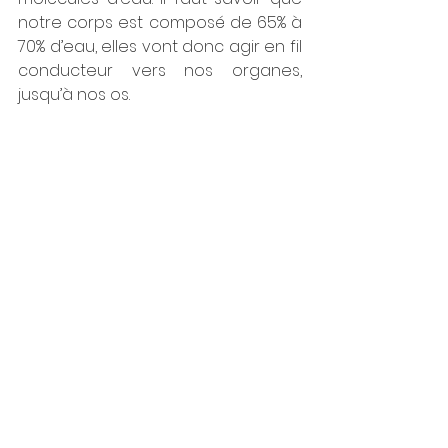
notre corps est composé de 65% à 
70% d’eau, elles vont donc agir en fil 
conducteur vers nos organes, 
jusqu’à nos os. 
Les ondes produites ont une action 
sur chaque cellule du corps et vont 
permettre d’harmoniser et de 
corriger les déséquilibres 